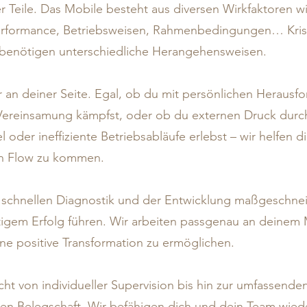
 Teile. Das Mobile besteht aus diversen Wirkfaktoren w
 Performance, Betriebsweisen, Rahmenbedingungen… Kris
 benötigen unterschiedliche Herangehensweisen.
ir an deiner Seite. Egal, ob du mit persönlichen Herau
Vereinsamung kämpfst, oder ob du externen Druck durch
l oder ineffiziente Betriebsabläufe erlebst – wir helfen
en Flow zu kommen.
r schnellen Diagnostik und der Entwicklung maßgeschneid
igem Erfolg führen. Wir arbeiten passgenau an deinem 
e positive Transformation zu ermöglichen.
ht von individueller Supervision bis hin zur umfassend
n Belegschaft. Wir befähigen dich und dein Team wied