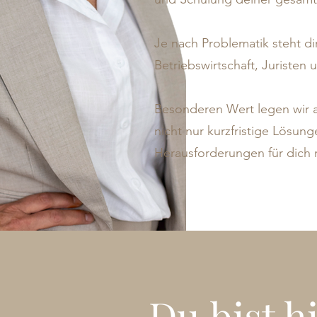
Je nach Problematik steht di
Betriebswirtschaft, Juristen
Besonderen Wert legen wir a
nicht nur kurzfristige Lösun
Herausforderungen für dich m
Du bist h