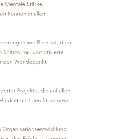
ie Mentale Stärke,
en können in allen
sforderungen wie Burnout, dem
 Shitstorms, unmotivierte
 dir den Wendepunkt
erter Projekte, die auf allen
Mindset und den Strukturen
en Organisationsentwicklung
er in den Erfolg zu kommen.